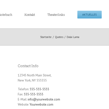
ästebuch
Kontakt
Theaterlinks
AKTUELLES
Startseite
/
Quotes
/
Dalai Lama
Contact Info
12345 North Main Street,
New York, NY 555555
Telefon:
555-555-5555
Fax:
555-555-5555
E-Mail:
info@yourwebsite.com
Website:
Yourwebsite.com