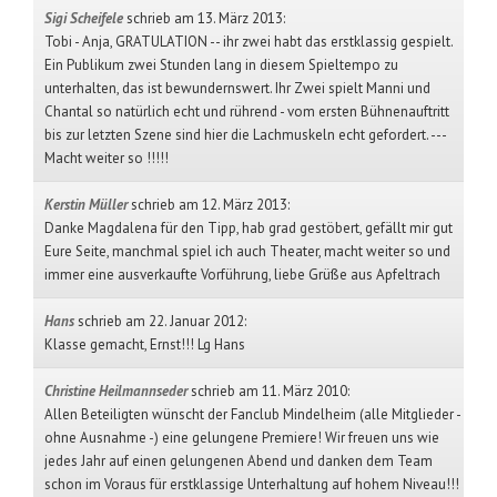
Sigi Scheifele
schrieb am 13. März 2013
:
Tobi - Anja, GRATULATION -- ihr zwei habt das erstklassig gespielt.
Ein Publikum zwei Stunden lang in diesem Spieltempo zu
unterhalten, das ist bewundernswert. Ihr Zwei spielt Manni und
Chantal so natürlich echt und rührend - vom ersten Bühnenauftritt
bis zur letzten Szene sind hier die Lachmuskeln echt gefordert. ---
Macht weiter so !!!!!
Kerstin Müller
schrieb am 12. März 2013
:
Danke Magdalena für den Tipp, hab grad gestöbert, gefällt mir gut
Eure Seite, manchmal spiel ich auch Theater, macht weiter so und
immer eine ausverkaufte Vorführung, liebe Grüße aus Apfeltrach
Hans
schrieb am 22. Januar 2012
:
Klasse gemacht, Ernst!!! Lg Hans
Christine Heilmannseder
schrieb am 11. März 2010
:
Allen Beteiligten wünscht der Fanclub Mindelheim (alle Mitglieder -
ohne Ausnahme -) eine gelungene Premiere! Wir freuen uns wie
jedes Jahr auf einen gelungenen Abend und danken dem Team
schon im Voraus für erstklassige Unterhaltung auf hohem Niveau!!!