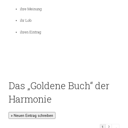
ihre Meinung
ihr Lob
ihren Eintrag
Das „Goldene Buch“ der
Harmonie
Guestbook
1
2
→