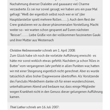
Nachahmung diverser Dialekte und gaaaaanz viel Charme
verzauberte. Es sei nur soviel gesagt, wir haben uns ein paar Mal
gefragt: "Weiß der eigentlich selbst noch wer er ist" (der
Hauptdarsteller spielt mehrere Rollen...... ). Auch dem Rest der
Crew gratulieren wir zu dieser phänomenalen Vorstellung. Macht
weiter so - wir warten schon gespannt auf Euren nächsten
"Reisser"........ Liebe Grüße von der vollkommen faszinierten Gauki
und ihrer Mutter aus Westernach
Christine Heilmannseder
schrieb am 1. April 2008
:
Zum Glück habe ich noch die vorletzte Aufführung erwischt - es
hätte mir sonst wirklich etwas gefehlt. Nachdem ja schon "Alles in
Butter" vom vergangenen Jahr perfekt in allen Punkten war, hatten
wir mit einer Steigerung eigentlich nicht gerechnet. Aber es wurde
tatsächlich alles bisher Dagewesene übertroffen. Als Vorsitzende
des Fanclubs Mindelheim danke ich für einen wunderschönen,
unterhaltsamen Abend und bedaure nur, dass einige Mitglieder
wegen Krankheit nicht in den Genuss dieser gelungenen Aufführung
kamen.
Thiel Lothar
schrieb am 16. Juli 2007
: