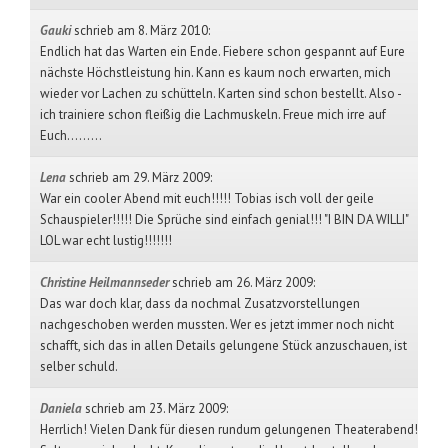
Gauki
schrieb am 8. März 2010
:
Endlich hat das Warten ein Ende. Fiebere schon gespannt auf Eure
nächste Höchstleistung hin. Kann es kaum noch erwarten, mich
wieder vor Lachen zu schütteln. Karten sind schon bestellt. Also -
ich trainiere schon fleißig die Lachmuskeln. Freue mich irre auf
Euch.........
Lena
schrieb am 29. März 2009
:
War ein cooler Abend mit euch!!!!! Tobias isch voll der geile
Schauspieler!!!!! Die Sprüche sind einfach genial!!! "I BIN DA WILLI"
LOL war echt lustig!!!!!!!
Christine Heilmannseder
schrieb am 26. März 2009
:
Das war doch klar, dass da nochmal Zusatzvorstellungen
nachgeschoben werden mussten. Wer es jetzt immer noch nicht
schafft, sich das in allen Details gelungene Stück anzuschauen, ist
selber schuld.
Daniela
schrieb am 23. März 2009
:
Herrlich! Vielen Dank für diesen rundum gelungenen Theaterabend!