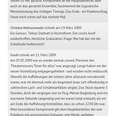
Selten so viel gelacht. Kompliment an die Hauptdarsteller, aber
auch an das gesamte Ensemble, faszinierend die logostische
Meisterleistung des richtigen Timings. Das Ende - ein Paukenschlag.
Freue mich schon auf das nächste Mal.
Christine Heilmannseder
schrieb am 19. März 2009
:
Ein Genuss. Tobias Danhart in Höchstform. Der coole Josef
unübertroffen. Herzliche Gratulation. Frage: Wie hat das mit der
Schublade funktioniert?
Gauki
schrieb am 11. März 2009
:
Am 07.03.2009 war es wieder einmal soweit. Premiere des
Theaterreissers "Einer für alles" war angesagt. Lange haben wir der
neuen Vorstellung entgegengefiebert - und wurden nicht enttäuscht.
Obwohl die Aufführungen der letzten Jahre allesamt sensationell
waren, war ich diesmal mehr als begeistert (was sich offenkundig in
zahlreichen Lach- und Schüttelanfällen zeigte). Das Stück dauerte 3
Stunden, doch die vergingen wie im Flug. Meiner Begleitung und mir
war keine Sekunde langweilig und wir waren total erstaunt, als wir
am Ende der Aufführung feststellten, dass es schon 22:30 Uhr war.
Mein besonderes Kompliment gilt dem Hauptdarsteller, der sein
Publikum mit actionreichen Einlagen, irrer Mimik, perfekter