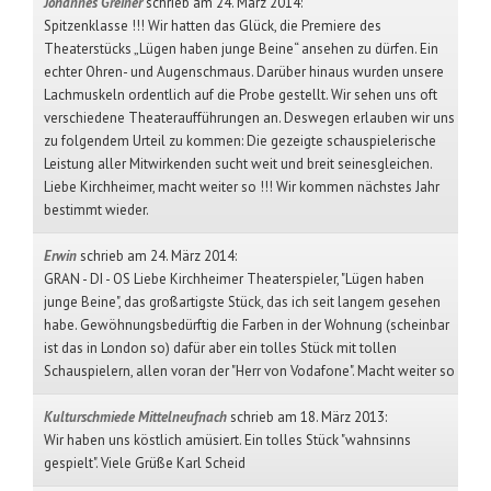
Johannes Greiner
schrieb am 24. März 2014
:
Spitzenklasse !!! Wir hatten das Glück, die Premiere des
Theaterstücks „Lügen haben junge Beine“ ansehen zu dürfen. Ein
echter Ohren- und Augenschmaus. Darüber hinaus wurden unsere
Lachmuskeln ordentlich auf die Probe gestellt. Wir sehen uns oft
verschiedene Theateraufführungen an. Deswegen erlauben wir uns
zu folgendem Urteil zu kommen: Die gezeigte schauspielerische
Leistung aller Mitwirkenden sucht weit und breit seinesgleichen.
Liebe Kirchheimer, macht weiter so !!! Wir kommen nächstes Jahr
bestimmt wieder.
Erwin
schrieb am 24. März 2014
:
GRAN - DI - OS Liebe Kirchheimer Theaterspieler, "Lügen haben
junge Beine", das großartigste Stück, das ich seit langem gesehen
habe. Gewöhnungsbedürftig die Farben in der Wohnung (scheinbar
ist das in London so) dafür aber ein tolles Stück mit tollen
Schauspielern, allen voran der "Herr von Vodafone". Macht weiter so
Kulturschmiede Mittelneufnach
schrieb am 18. März 2013
:
Wir haben uns köstlich amüsiert. Ein tolles Stück "wahnsinns
gespielt". Viele Grüße Karl Scheid