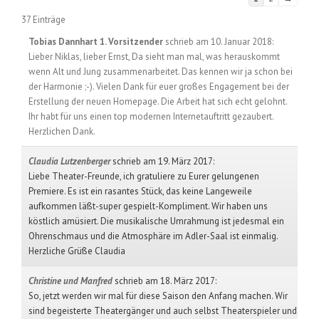
list
37 Einträge
navigation
Tobias Dannhart 1. Vorsitzender
schrieb am 10. Januar 2018
:
Lieber Niklas, lieber Ernst, Da sieht man mal, was herauskommt
wenn Alt und Jung zusammenarbeitet. Das kennen wir ja schon bei
der Harmonie ;-). Vielen Dank für euer großes Engagement bei der
Erstellung der neuen Homepage. Die Arbeit hat sich echt gelohnt.
Ihr habt für uns einen top modernen Internetauftritt gezaubert.
Herzlichen Dank.
Claudia Lutzenberger
schrieb am 19. März 2017
:
Liebe Theater-Freunde, ich gratuliere zu Eurer gelungenen
Premiere. Es ist ein rasantes Stück, das keine Langeweile
aufkommen läßt-super gespielt-Kompliment. Wir haben uns
köstlich amüsiert. Die musikalische Umrahmung ist jedesmal ein
Ohrenschmaus und die Atmosphäre im Adler-Saal ist einmalig.
Herzliche Grüße Claudia
Christine und Manfred
schrieb am 18. März 2017
:
So, jetzt werden wir mal für diese Saison den Anfang machen. Wir
sind begeisterte Theatergänger und auch selbst Theaterspieler und