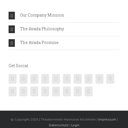
Our Company Mission
The Avada Philosophy
The Avada Promise
Get Social
© Copyright
2026 | Theaterverein Harmonie Kirchheim |
Impressum
|
Datenschutz
|
Login