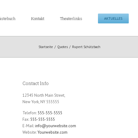
ästebuch
Kontakt
Theaterlinks
AKTUELLES
Startseite
/
Quotes
/
Rupert Schützbach
Contact Info
12345 North Main Street,
New York, NY 555555
Telefon:
555-555-5555
Fax:
555-555-5555
E-Mail:
info@yourwebsite.com
Website:
Yourwebsite.com