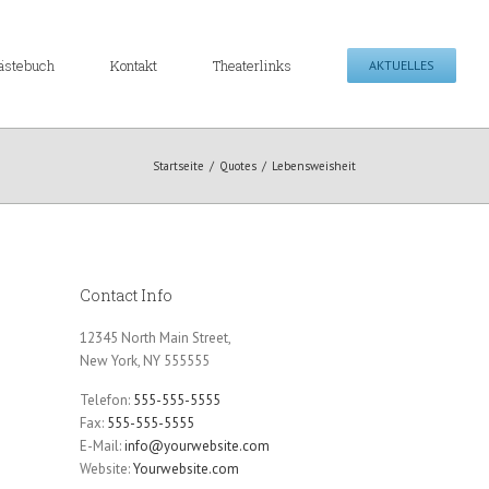
ästebuch
Kontakt
Theaterlinks
AKTUELLES
Startseite
/
Quotes
/
Lebensweisheit
Contact Info
12345 North Main Street,
New York, NY 555555
Telefon:
555-555-5555
Fax:
555-555-5555
E-Mail:
info@yourwebsite.com
Website:
Yourwebsite.com