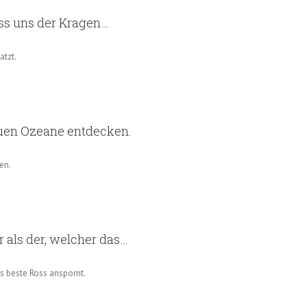
ass uns der Kragen…
atzt.
euen Ozeane entdecken.
en.
 als der, welcher das…
as beste Ross anspornt.