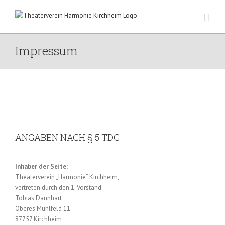
Zum
Inhalt
springen
Impressum
ANGABEN NACH § 5 TDG
Inhaber der Seite:
Theaterverein „Harmonie“ Kirchheim,
vertreten durch den 1. Vorstand:
Tobias Dannhart
Oberes Mühlfeld 11
87757 Kirchheim