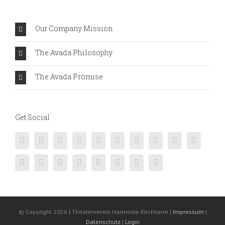
Our Company Mission
The Avada Philosophy
The Avada Promise
Get Social
© Copyright
2026 | Theaterverein Harmonie Kirchheim |
Impressum
|
Datenschutz
|
Login