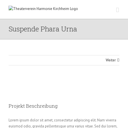
Zum
Inhalt
springen
Suspende Phara Urna
Weiter
View
Larger
Image
Projekt Beschreibung
Lorem ipsum dolor sit amet, consectetur adipiscing elit. Nam viverra
euismod odio, gravida pellentesque urna varius vitae. Sed dui lorem,