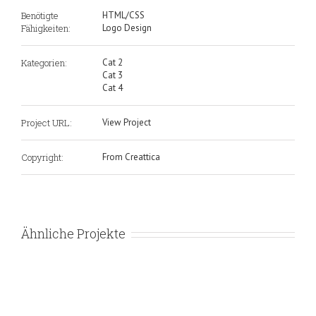
Benötigte
HTML/CSS
Fähigkeiten:
Logo Design
Kategorien:
Cat 2
Cat 3
Cat 4
Project URL:
View Project
Copyright:
From Creattica
Ähnliche Projekte