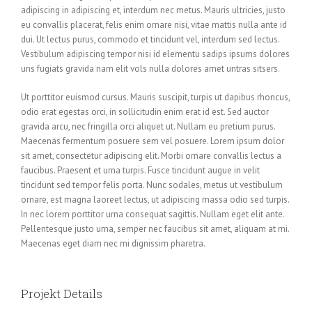
adipiscing in adipiscing et, interdum nec metus. Mauris ultricies, justo
eu convallis placerat, felis enim ornare nisi, vitae mattis nulla ante id
dui. Ut lectus purus, commodo et tincidunt vel, interdum sed lectus.
Vestibulum adipiscing tempor nisi id elementu sadips ipsums dolores
uns fugiats gravida nam elit vols nulla dolores amet untras sitsers.
Ut porttitor euismod cursus. Mauris suscipit, turpis ut dapibus rhoncus,
odio erat egestas orci, in sollicitudin enim erat id est. Sed auctor
gravida arcu, nec fringilla orci aliquet ut. Nullam eu pretium purus.
Maecenas fermentum posuere sem vel posuere. Lorem ipsum dolor
sit amet, consectetur adipiscing elit. Morbi ornare convallis lectus a
faucibus. Praesent et urna turpis. Fusce tincidunt augue in velit
tincidunt sed tempor felis porta. Nunc sodales, metus ut vestibulum
ornare, est magna laoreet lectus, ut adipiscing massa odio sed turpis.
In nec lorem porttitor urna consequat sagittis. Nullam eget elit ante.
Pellentesque justo urna, semper nec faucibus sit amet, aliquam at mi.
Maecenas eget diam nec mi dignissim pharetra.
Projekt Details