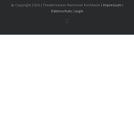
© Copyright
2026 | Theaterverein Harmonie Kirchheim |
Impressum
|
Datenschutz
|
Login
Facebook