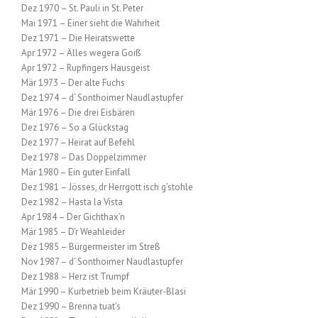
Dez 1970 – St. Pauli in St. Peter
Mai 1971 – Einer sieht die Wahrheit
Dez 1971 – Die Heiratswette
Apr 1972 – Älles wegera Goiß
Apr 1972 – Rupfingers Hausgeist
Mär 1973 – Der alte Fuchs
Dez 1974 – d‘ Sonthoimer Naudlastupfer
Mär 1976 – Die drei Eisbären
Dez 1976 – So a Glückstag
Dez 1977 – Heirat auf Befehl
Dez 1978 – Das Doppelzimmer
Mär 1980 – Ein guter Einfall
Dez 1981 – Jösses, dr Herrgott isch g’stohle
Dez 1982 – Hasta la Vista
Apr 1984 – Der Gichthax’n
Mär 1985 – D’r Weahleider
Dez 1985 – Bürgermeister im Streß
Nov 1987 – d‘ Sonthoimer Naudlastupfer
Dez 1988 – Herz ist Trumpf
Mär 1990 – Kurbetrieb beim Kräuter-Blasi
Dez 1990 – Brenna tuat’s