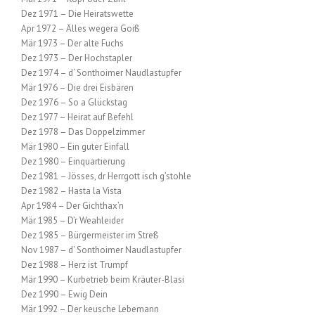
Dez 1971 – Die Heiratswette
Apr 1972 – Älles wegera Goiß
Mär 1973 – Der alte Fuchs
Dez 1973 – Der Hochstapler
Dez 1974 – d‘ Sonthoimer Naudlastupfer
Mär 1976 – Die drei Eisbären
Dez 1976 – So a Glückstag
Dez 1977 – Heirat auf Befehl
Dez 1978 – Das Doppelzimmer
Mär 1980 – Ein guter Einfall
Dez 1980 – Einquartierung
Dez 1981 – Jösses, dr Herrgott isch g’stohle
Dez 1982 – Hasta la Vista
Apr 1984 – Der Gichthax’n
Mär 1985 – D’r Weahleider
Dez 1985 – Bürgermeister im Streß
Nov 1987 – d‘ Sonthoimer Naudlastupfer
Dez 1988 – Herz ist Trumpf
Mär 1990 – Kurbetrieb beim Kräuter-Blasi
Dez 1990 – Ewig Dein
Mär 1992 – Der keusche Lebemann