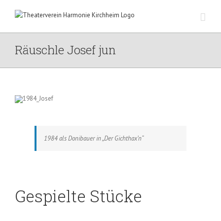
Zum
Inhalt
springen
Räuschle Josef jun
1984 als Donibauer in „Der Gichthax’n“
Gespielte Stücke