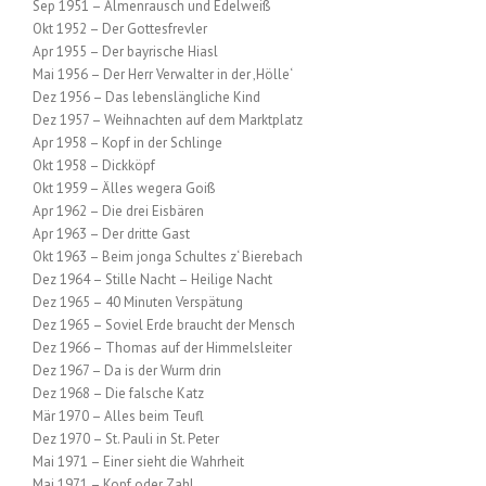
Sep 1951 – Almenrausch und Edelweiß
Okt 1952 – Der Gottesfrevler
Apr 1955 – Der bayrische Hiasl
Mai 1956 – Der Herr Verwalter in der ‚Hölle‘
Dez 1956 – Das lebenslängliche Kind
Dez 1957 – Weihnachten auf dem Marktplatz
Apr 1958 – Kopf in der Schlinge
Okt 1958 – Dickköpf
Okt 1959 – Älles wegera Goiß
Apr 1962 – Die drei Eisbären
Apr 1963 – Der dritte Gast
Okt 1963 – Beim jonga Schultes z‘ Bierebach
Dez 1964 – Stille Nacht – Heilige Nacht
Dez 1965 – 40 Minuten Verspätung
Dez 1965 – Soviel Erde braucht der Mensch
Dez 1966 – Thomas auf der Himmelsleiter
Dez 1967 – Da is der Wurm drin
Dez 1968 – Die falsche Katz
Mär 1970 – Alles beim Teufl
Dez 1970 – St. Pauli in St. Peter
Mai 1971 – Einer sieht die Wahrheit
Mai 1971 – Kopf oder Zahl